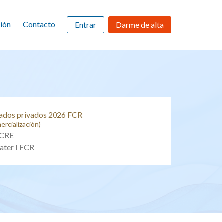
ión
Contacto
Entrar
Darme de alta
ados privados 2026 FCR
ercialización)
FCRE
ater I FCR