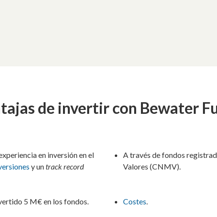
tajas de invertir con Bewater F
xperiencia en inversión en el
A través de fondos registra
versiones
y un
track record
Valores (CNMV).
vertido 5 M€ en los fondos.
Costes
.